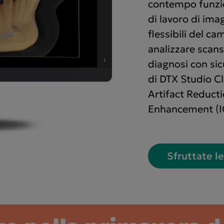
contempo funzion
di lavoro di ima
flessibili del cam
analizzare scans
diagnosi con sicu
di DTX Studio Cli
Artifact Reduct
Enhancement (I
Sfruttate l