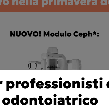
ivo nella primavera d
NUOVO! Modulo Ceph*:
r professionisti 
 odontoiatrico