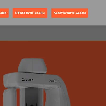
a Demo
Acquistare Ora
Contattaci
Italia
ookie
Rifiuta tutti i cookie
Accetto tutti i Cookie
 DI 10 ANNI SU CBCT