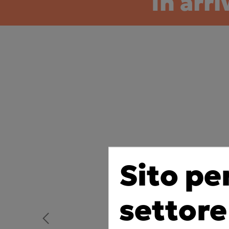
In arr
Sito pe
settore