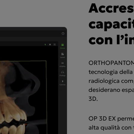
Accres
capaci
con l’
ORTHOPANTOMO
tecnologia della
radiologica comp
desiderano espa
3D.
OP 3D EX permet
alta qualità con