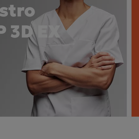
ostro
™ LX
OPANTOMOGRAPH™
™
P 3D EX
Asia Pa
ish
Deutschland
A
gdom
Polska
I
Россия (Главная)
N
Middle East
South Africa