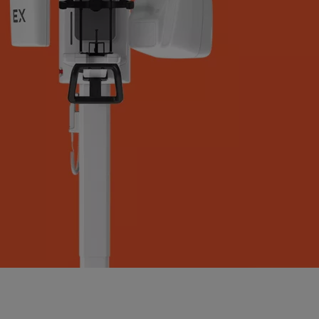
cific
ustralia
ndia
ew Zealand