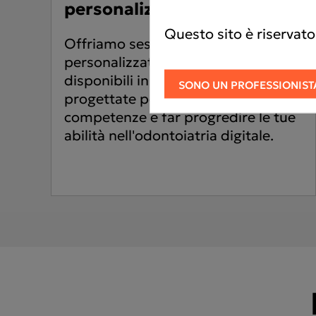
personalizzate
Questo sito è riservato
Offriamo sessioni di training
personalizzate a pagamento,
disponibili in diverse lingue,
SONO UN PROFESSIONIST
progettate per approfondire le tue
competenze e far progredire le tue
abilità nell'odontoiatria digitale.