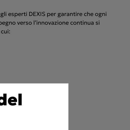
 gli esperti DEXIS per garantire che ogni
impegno verso l’innovazione continua si
cui:
del