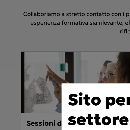
Collaboriamo a stretto contatto con i pr
esperienza formativa sia rilevante, ef
rif
Sito pe
settore
Sessioni di formazione