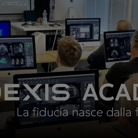
Asia Pa
ish
Polska
A
gdom
Россия (Главная)
I
Middle East (Homepage
N
2025)
2
South Africa (Homepage
d
2025)