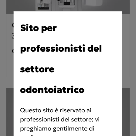
ORTHOPANTOMOGRAPH™ OP
Sito per
3D Pro
professionisti del
Cone Beam 3D Imaging
settore
odontoiatrico
Questo sito è riservato ai
professionisti del settore; vi
preghiamo gentilmente di