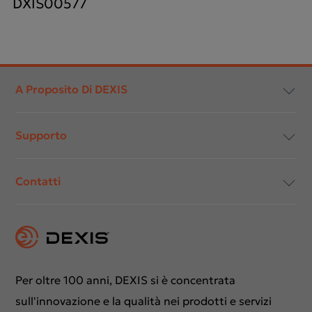
DXIS00577
Footer
menu
A Proposito Di DEXIS
Supporto
Conformità e trasparenza
Contatti
Carriera
Centro Download
Istruzioni per l'uso
Contattaci
Richiesta di supporto
Formazioni
Per oltre 100 anni, DEXIS si è concentrata
sull'innovazione e la qualità nei prodotti e servizi