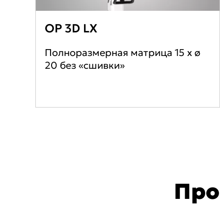
OP 3D LX
Полноразмерная матрица 15 х ø
20 без «сшивки»
Про