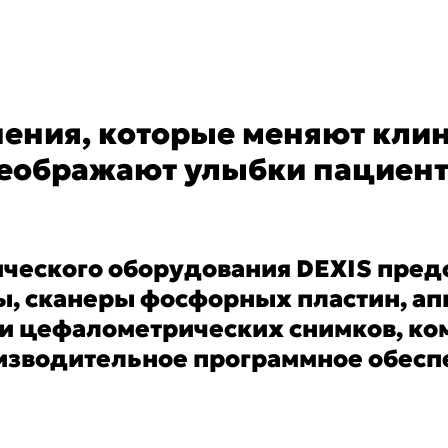
ения, которые меняют клин
еображают улыбки пациент
ического оборудования DEXIS пре
ы, сканеры фосфорных пластин, а
и цефалометрических снимков, к
изводительное программное обесп