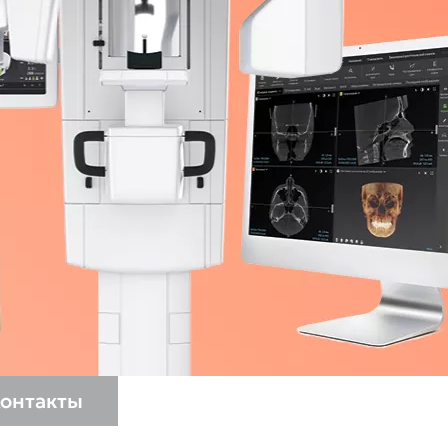
cific
ustralia
ndia
ew Zealand
онтакты