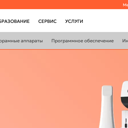
Ме
БРАЗОВАНИЕ
СЕРВИС
УСЛУГИ
орамные аппараты
Программное обеспечение
Ин
3D Pan
DTX Studio Clinic
F