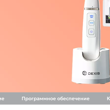
Asia Pa
ish
Deutschland
A
gdom
Polska
I
Россия
N
Middle East
South Africa
ие
Программное обеспечение
К