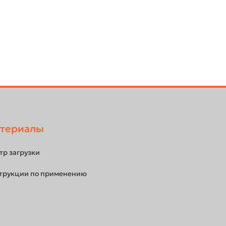
териалы
тр загрузки
трукции по применению