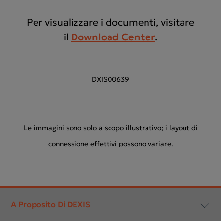
Per visualizzare i documenti, visitare
il
Download Center
.
DXIS00639
Le immagini sono solo a scopo illustrativo; i layout di
connessione effettivi possono variare.
Footer
menu
A Proposito Di DEXIS