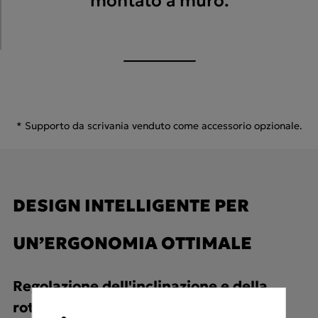
montato a muro.
* Supporto da scrivania venduto come accessorio opzionale.
DESIGN INTELLIGENTE PER
UN’ERGONOMIA OTTIMALE
Regolazione dell'inclinazione e della
rotazione