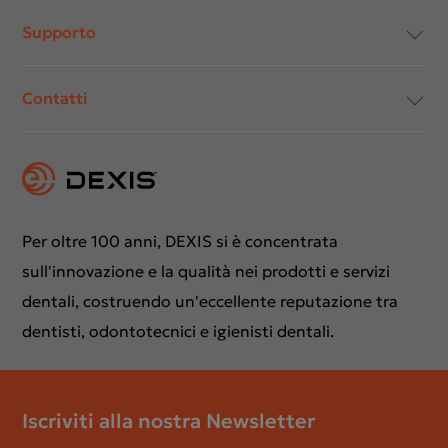
Supporto
Conformità e trasparenza
Contatti
Carriera
Centro Download
Istruzioni per l'uso
Contattaci
Richiesta di supporto
Formazioni
Per oltre 100 anni, DEXIS si è concentrata
sull'innovazione e la qualità nei prodotti e servizi
dentali, costruendo un'eccellente reputazione tra
dentisti, odontotecnici e igienisti dentali.
Iscriviti alla nostra Newsletter