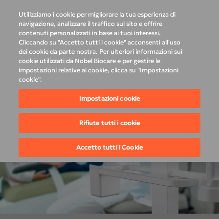
Utilizziamo i cookie per migliorare la tua esperienza di
navigazione, analizzare il traffico sul sito e offrire
contenuti personalizzati in base ai tuoi interessi.
Main
Top
Cliccando su "Accetto tutti i cookie" acconsenti all'uso
menu
menu
PRODOTTI
Richiedi una Demo
Prodotti
dei cookie da parte nostra. Per ulteriori informazioni sui
cookie utilizzati da Nobel Biocare e per gestire le
impostazioni relative ai cookie, clicca su "Impostazioni
Acquistare ora
cookie".
SUPPORTO
Imaging Intraorale
Impostazioni cookie
Contattaci
L'AZIENDA
Scansione Intraorale
Rifiuta tutti i cookie
Italia
DEXIS ACADEMY
Accetto tutti i Cookie
Imaging Extraorale
PROGRAMMA DI GARANZIA DI 10 ANNI SU CBCT
Software