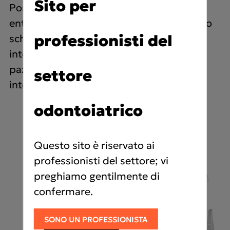
Sito per
Posizionate la stazione di lavoro su
entrambi i lati della poltrona e utilizzate lo
professionisti del
schermo inclinabile, regolabile con un
intervallo di +/- 20°, per interagire con il
paziente in modo comodo e senza
settore
interruzioni.
odontoiatrico
Questo sito è riservato ai
professionisti del settore; vi
preghiamo gentilmente di
confermare.
SONO UN PROFESSIONISTA