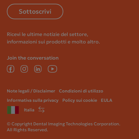
Sottoscrivi
Ricevi le ultime notizie del settore,
informazioni sui prodotti e molto altro.
Join the conversation
Facebook
Instagram
LinkedIn
YouTube
Legal
Note legali / Disclaimer
Condizioni di utilizzo
menu
Informativa sulla privacy
Policy sui cookie
EULA
Italia
© Copyright Dental Imaging Technologies Corporation.
All Rights Reserved.