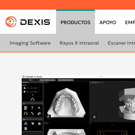
Top
menu
PRODUCTOS
APOYO
EMP
Main
menu
Imaging Software
Rayos X intraoral
Escaner Int
DTX Studio Clinic
Gendex™ GXS-700
Scan eXa
Cliniview™
DEXIS IOS para laboratorios
Scan eXam
DEXIS™ Imaging Suite
Gendex™ VixWin™ Platinum