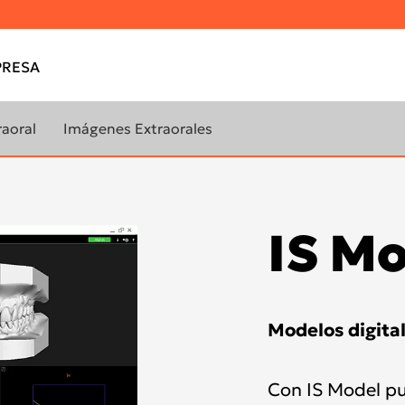
RESA
raoral
Imágenes Extraorales
m™
OP 3D™
™ One
OP 3D™ Pro
IS M
Modelos digita
Con IS Model pu