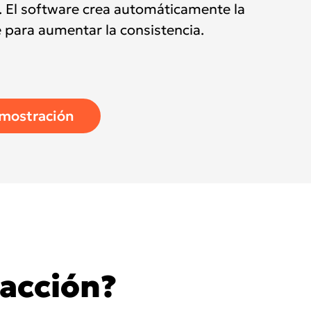
a. El software crea automáticamente la
e para aumentar la consistencia.
cific
emostración
ustralia
ndia (Homepage 2025)
ew Zealand
 acción?