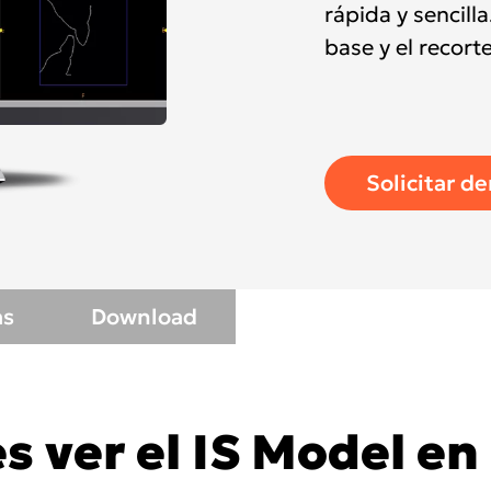
rápida y sencill
base y el recort
Asia Pa
Solicitar d
ish
Deutschland
A
gdom
Polska
I
Россия (Главная)
N
as
Download
Middle East
South Africa
s ver el IS Model en