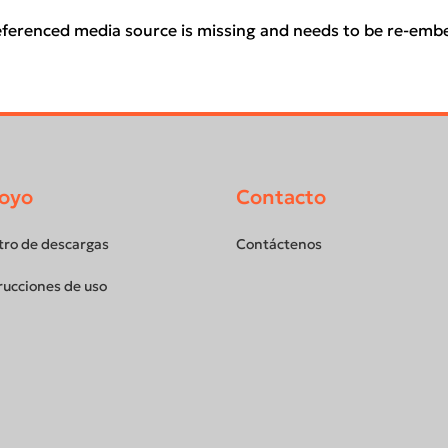
eferenced media source is missing and needs to be re-emb
oyo
Contacto
tro de descargas
Contáctenos
rucciones de uso