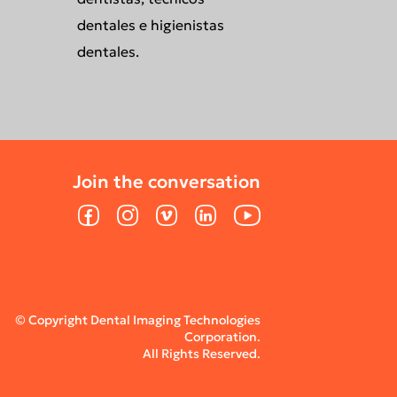
dentales e higienistas
dentales.
Join the conversation
Facebook
Instagram
Vimeo
LinkedIn
YouTube
© Copyright Dental Imaging Technologies
Corporation.
All Rights Reserved.