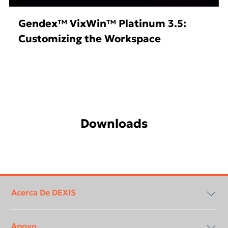
Gendex™ VixWin™ Platinum 3.5:
Customizing the Workspace
Downloads
Footer
menu
Acerca De DEXIS
Apoyo
Cumplimiento y transparencia