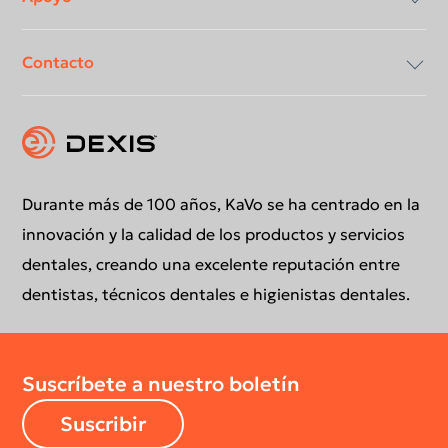
Contacto
Declaración de conformidad DICOM
Centro de descargas
Instrucciones de uso
Contáctenos
Durante más de 100 años, KaVo se ha centrado en la
innovación y la calidad de los productos y servicios
dentales, creando una excelente reputación entre
dentistas, técnicos dentales e higienistas dentales.
Suscríbete a nuestro boletín
Suscribir