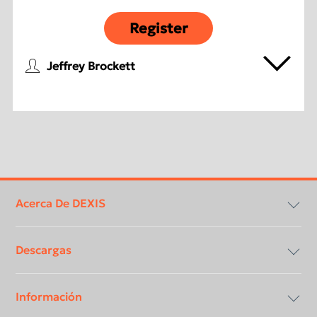
Register
Jeffrey Brockett
Footer
menu
Acerca De DEXIS
Descargas
Contáctanos
Información
Agenda una demostración
Centro de Descargas