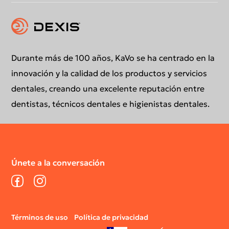
Descarga - Catálogo Equipos Grandes
Conformidad y transparencia
Declaración de conformidad DICOM
Durante más de 100 años, KaVo se ha centrado en la
innovación y la calidad de los productos y servicios
dentales, creando una excelente reputación entre
dentistas, técnicos dentales e higienistas dentales.
Únete a la conversación
Facebook
Instagram
Legal
Términos de uso
Política de privacidad
menu