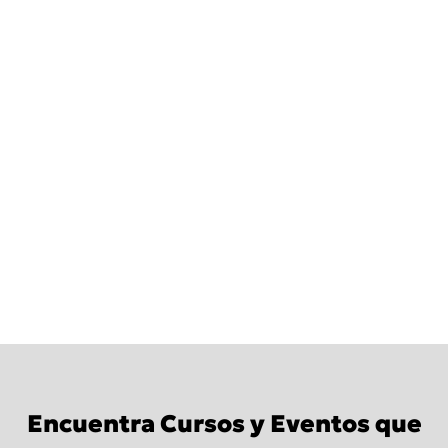
Educación
DEXIS se compromete a proporcionar un
continuo
de aprendizaje establecido y
confiable. Ofrecemos seminarios web en
profundidad,
cursos prácticos,
conferencias y otros eventos durante todo
el año.
Encuentra Cursos y Eventos que