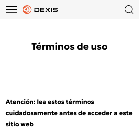
Main
Top
menu
menu
PRODUCTOS
Compra ahora
Productos
Términos de uso
Chile
APOYO
Imaging Software
EMPRESA
Rayos X intraoral
Escaner Intraoral
Atención: lea estos términos
cuidadosamente antes de acceder a este
Imágenes Extraorales
sitio web
Accesorios