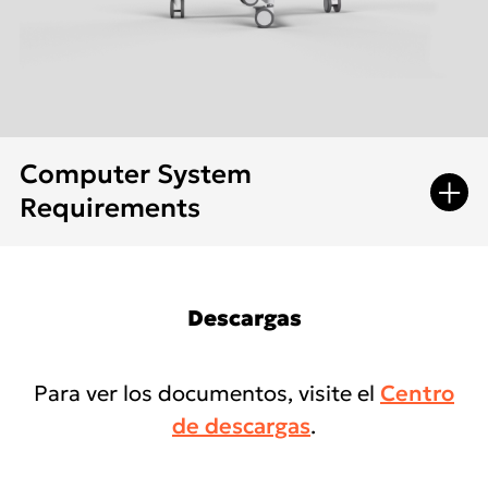
Computer System
O
p
e
n
e
n
m
u
Requirements
ITEM
RECOMENDADO
Descargas
CPU
Intel Core i7-13850HX,
20Core,
5.3GHz
Para ver los documentos, visite el
Centro
de descargas
.
RAM
32 GB RAM