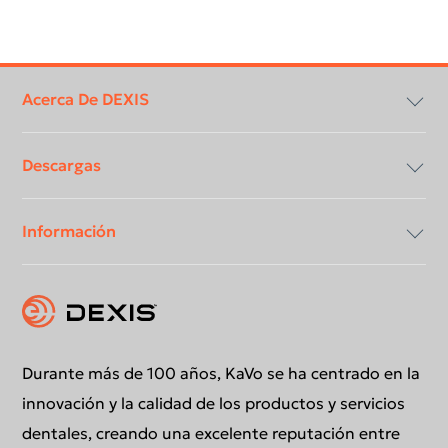
Footer
menu
Acerca De DEXIS
Descargas
Contáctanos
Información
Agenda una demostración
Centro de Descargas
Descarga - Catálogo Equipos Grandes
Conformidad y transparencia
Declaración de conformidad DICOM
Durante más de 100 años, KaVo se ha centrado en la
innovación y la calidad de los productos y servicios
dentales, creando una excelente reputación entre