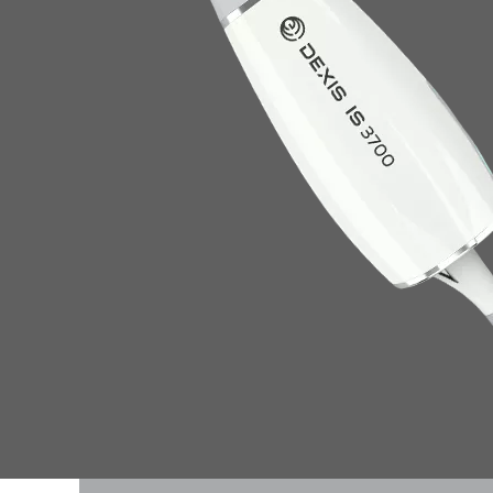
Americas
EMEA
United States
Europe Engl
Canada
United Kin
Mexico
Italia
Chile (Homepage)
France
Brasil
España