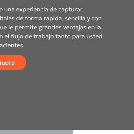
ce una experiencia de capturar
tales de forma rapida, sencilla y con
ue le permite grandes ventajas en la
cific
en el flujo de trabajo tanto para usted
acientes
ustralia
Quote
ndia
ew Zealand