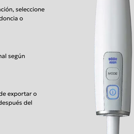
ción, seleccione
odoncia o
inal según
ede exportar o
 después del