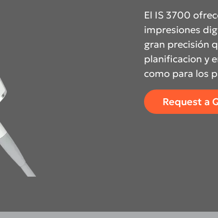
El IS 3700 ofre
impresiones digi
gran precisión q
Asia Pa
planificacion y 
como para los p
ish
Deutschland
A
Request a 
gdom
Polska
I
Россия (Главная)
N
Middle East
South Africa