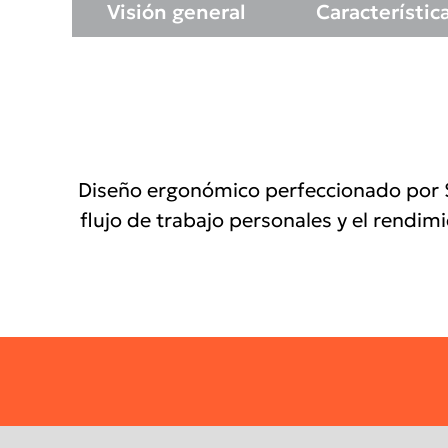
Quick
Visión general
Característic
links
Diseño ergonómico perfeccionado por S
flujo de trabajo personales y el rendim