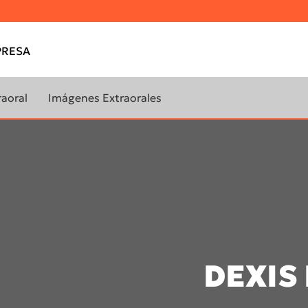
RESA
raoral
Imágenes Extraorales
m™
OP 3D™
™ One
OP 3D™ Pro
DEXIS 