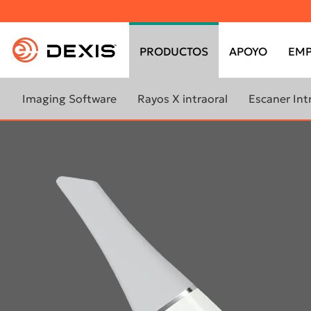
Top
menu
PRODUCTOS
APOYO
EMP
Main
menu
Imaging Software
Rayos X intraoral
Escaner Int
DTX Studio Clinic
Gendex™ GXS-700
Scan eXa
Cliniview™
DEXIS IOS para laboratorios
Scan eXam
DEXIS™ Imaging Suite
Gendex™ VixWin™ Platinum