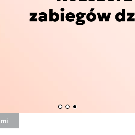
zabiegów dz
DEXIS™ IS 3800
DEXIS™ IS Voyager
DEXIS™ IS ScanFlow
Asia Pa
Znajdź pracownię
DEXIS IOS dla pracowni
ish
Polska
A
gdom
Россия
I
Middle East (Homepage
N
mepage 2025)
2025)
South Africa
d
ami