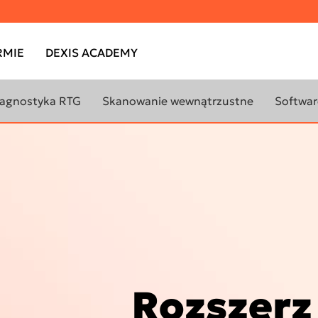
RMIE
DEXIS ACADEMY
iagnostyka RTG
Skanowanie wewnątrzustne
Softwar
EJ O
DOWIEDZ SIĘ WIĘCEJ O
DOWIEDZ
SKANERACH
OPROG
WEWNĄTRZUSTNYCH
OBRAZO
PRZYSPIESZ DZIĘKI
DTX Stu
ROZWIĄZANIOM DEXIS
DO SKANOWANIA
IS Scan
WEWNĄTRZUSTNEGO
IS Mode
DEXIS™ Imprevo
Rozszerz
IS Orth
DEXIS™ IS 3800W