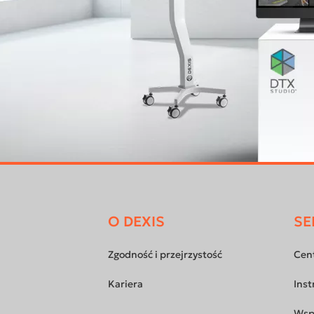
O DEXIS
SE
Footer
menu
Zgodność i przejrzystość
Cen
Kariera
Inst
Wsp