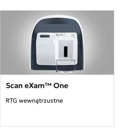
Scan eXam™ One
RTG wewnątrzustne