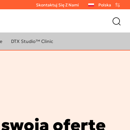
Skontaktuj Się Z Nami
Polska
e
DTX Studio™ Clinic
Oprogramowanie do
 SIĘ WIĘCEJ O
obrazowania DTX Studio Clinic
RAMOWANIU DO
WANIA
Biblioteka implantów DTX
DTX Studio Go Sync
dio™ Clinic
Flow
l
 swoją ofertę
o