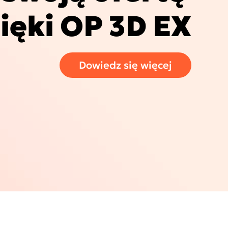
ięki OP 3D EX
cific
Dowiedz się więcej
ustralia
ndia (Homepage 2025)
ew Zealand