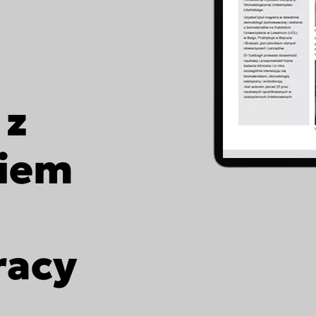
DEXIS™ IS 3800
DEXIS™ IS Voyager
DEXIS™ IS ScanFlow
Asia Pa
Znajdź pracownię
 z
DEXIS IOS dla pracowni
ish
Polska
A
gdom
Россия (Главная)
I
niem
epage 2025)
Middle East
N
mepage 2025)
South Africa (Homepage
mepage 2025)
2025)
racy
d