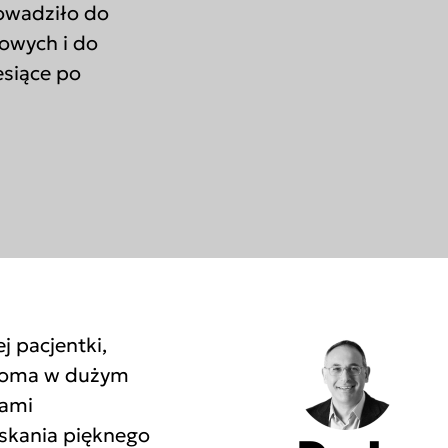
owadziło do
owych i do
esiące po
j pacjentki,
 dwoma w dużym
bami
skania pięknego