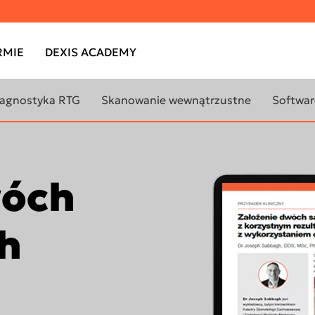
RMIE
DEXIS ACADEMY
iagnostyka RTG
Skanowanie wewnątrzustne
Softwar
EJ O
DOWIEDZ SIĘ WIĘCEJ O
DOWIEDZ
SKANERACH
OPROG
WEWNĄTRZUSTNYCH
OBRAZO
wóch
PRZYSPIESZ DZIĘKI
DTX Stu
ROZWIĄZANIOM DEXIS
h
DO SKANOWANIA
IS Scan
WEWNĄTRZUSTNEGO
IS Mode
DEXIS™ Imprevo
IS Orth
DEXIS™ IS 3800W