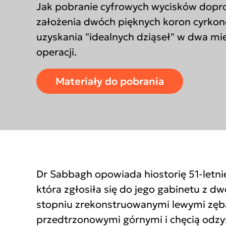
Jak pobranie cyfrowych wycisków dopr
założenia dwóch pięknych koron cyrkon
uzyskania "idealnych dziąseł" w dwa mi
operacji.
Materiały do pobrania
Dr Sabbagh opowiada hiostorię 51-letnie
która zgłosiła się do jego gabinetu z
stopniu zrekonstruowanymi lewymi zę
przedtrzonowymi górnymi i chęcią odzy