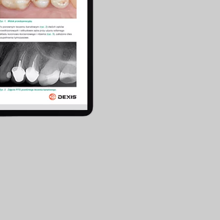
cific
ustralia
ndia
ew Zealand