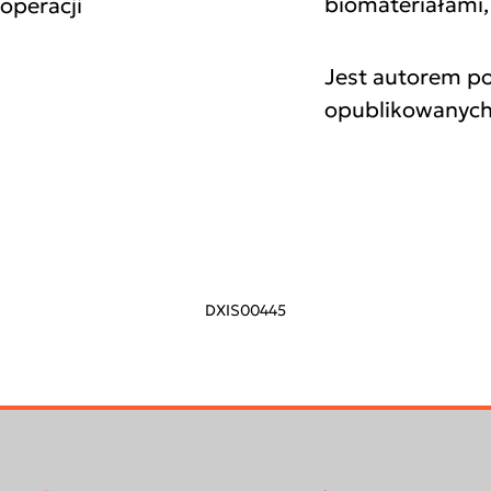
biomateriałami,
 operacji
Jest autorem p
opublikowanych
DXIS00445