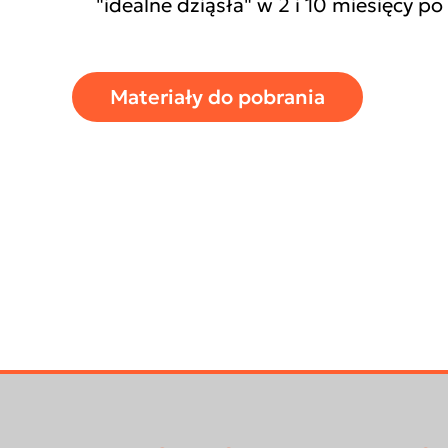
"idealne dziąsła" w 2 i 10 miesięcy po
Materiały do pobrania