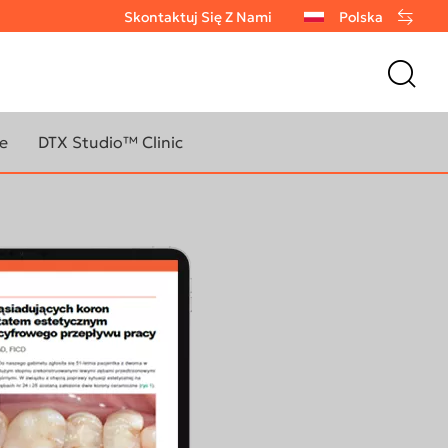
Skontaktuj Się Z Nami
Polska
e
DTX Studio™ Clinic
Oprogramowanie do
 SIĘ WIĘCEJ O
obrazowania DTX Studio Clinic
RAMOWANIU DO
WANIA
Biblioteka implantów DTX
DTX Studio Go Sync
dio™ Clinic
Flow
l
o