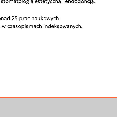
 stomatologią estetyczną i endodoncją.
onad 25 prac naukowych
 w czasopismach indeksowanych.