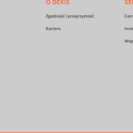
O DEXIS
SE
Footer
menu
Zgodność i przejrzystość
Cen
Kariera
Inst
Wsp