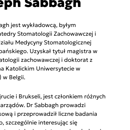
seph Sabbagh
agh jest wykładowcą, byłym
tedry Stomatologii Zachowawczej i
ziału Medycyny Stomatologicznej
bańskiego. Uzyskał tytuł magistra w
atologii zachowawczej i doktorat z
a Katolickim Uniwersytecie w
w Belgii.
rucie i Brukseli, jest członkiem różnych
 zarządów. Dr Sabbagh prowadzi
kową i przeprowadził liczne badania
tro, szczególnie interesując się