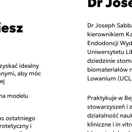
Dr Jo
iesz
Dr Joseph Sabb
kierownikiem Ka
Endodoncji Wyd
Uniwersytetu Li
dziedzinie stom
zyskać idealny
biomateriałów n
anymi, aby móc
Lowanium (UCL) 
ej
 na modelu
Praktykuje w Bej
stowarzyszeń i
działalność nau
as ostatniego
kliniczne i in vi
rotetyczny i