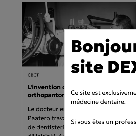
Bonjour
site DE
CBCT
L'invention du premier
Ce site est exclusivem
orthopantomographe
médecine dentaire.
Le docteur en dentisterie Yrjö V.
Paatero travaillait au département
Si vous êtes un profess
de dentisterie de l'Université