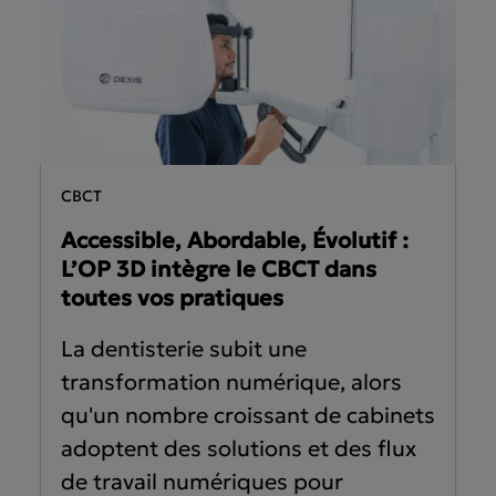
IS™ IS 3800
IS™ IOS Solutions
IS IOS pour les
Asia Pa
oratoires
ish
Deutschland
A
CBCT
gdom
Polska
I
Accessible, Abordable, Évolutif :
L’OP 3D intègre le CBCT dans
Россия
N
toutes vos pratiques
Middle East
La dentisterie subit une
South Africa
transformation numérique, alors
qu'un nombre croissant de cabinets
adoptent des solutions et des flux
de travail numériques pour