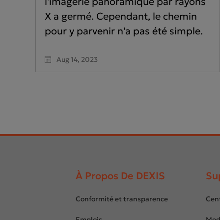
l'imagerie panoramique par rayons
X a germé. Cependant, le chemin
pour y parvenir n'a pas été simple.
Aug 14, 2023
À Propos De DEXIS
Su
Footer
menu
Conformité et transparence
Cen
Emplois
Mod