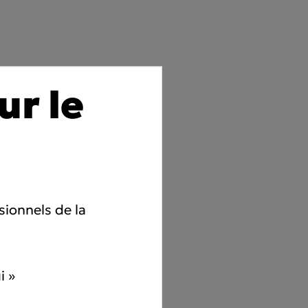
ur le
sionnels de la
i »