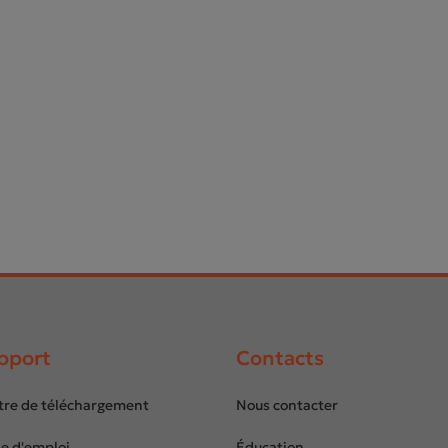
pport
Contacts
tre de téléchargement
Nous contacter
e d'emploi
Éducation