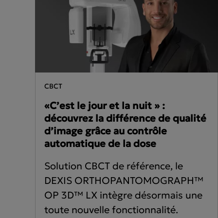
ORTHOPANTOMOGRAPH™
DEX
OP 3D™
DEX
DEX
Americas
EMEA
lab
United States
Europe Engl
CBCT
Canada
United Kin
«C’est le jour et la nuit » :
découvrez la différence de qualité
Mexico
Italia
d’image grâce au contrôle
automatique de la dose
Chile
France
Brasil
España
Solution CBCT de référence, le
DEXIS ORTHOPANTOMOGRAPH™
OP 3D™ LX intègre désormais une
toute nouvelle fonctionnalité.