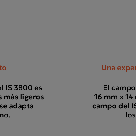
to
Una exper
l IS 3800 es
El campo
s más ligeros
16 mm x 14 
se adapta
campo del I
no.
los