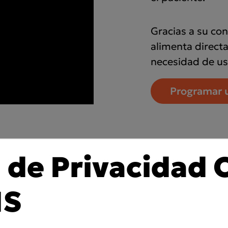
Gracias a su con
alimenta direct
necesidad de us
Programar 
a de Privacidad 
IS