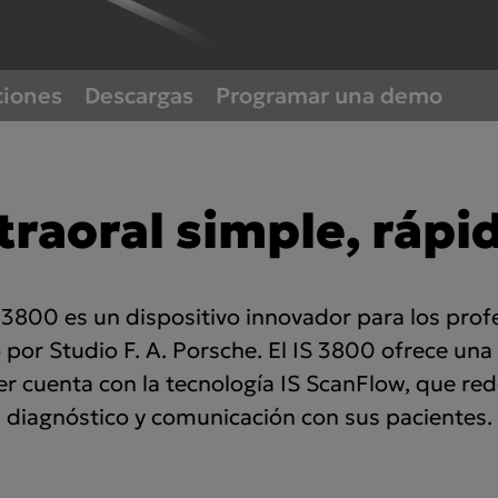
 IS Voyager
 IS ScanFlow
ciones
Descargas
Programar una demo
OS para laboratorios
Asia Pa
ish
Deutschland
A
raoral simple, rápi
gdom
Polska
I
Россия (Главная)
N
3800 es un dispositivo innovador para los profes
Middle East
o por Studio F. A. Porsche. El IS 3800 ofrece un
South Africa
er cuenta con la tecnología IS ScanFlow, que red
diagnóstico y comunicación con sus pacientes.