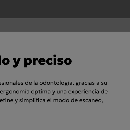
cific
ustralia
do y preciso
ndia
ew Zealand
ionales de la odontología, gracias a su
a ergonomía óptima y una experiencia de
efine y simplifica el modo de escaneo,