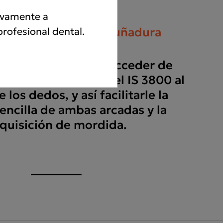
sivamente a
profesional dental.
 dinámico de la empuñadura
otones le permiten acceder de
iva a las funciones del IS 3800 al
 los dedos, y así facilitarle la
encilla de ambas arcadas y la
quisición de mordida.