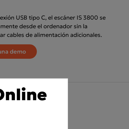
exión USB tipo C, el escáner IS 3800 se
amente desde el ordenador sin la
ar cables de alimentación adicionales.
una demo
Online