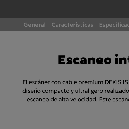
DEMANDA DE DEXIS.
DEXIS™
ORTHOPANTOMOGRAPH™
Formaciones DEXIS Imaging
OP 3D™
DEXIS™
Quick
General
Características
Especifica
Formaciones IS ScanFlow
DEXIS I
Americas
EMEA
Formaciones DTX Studio™
links
Clinic
United States
Europe Engl
Escaneo int
Canada
United Kin
Mexico
Italia
El escáner con cable premium DEXIS IS 
Chile
France
diseño compacto y ultraligero realizad
Brasil
España
escaneo de alta velocidad. Este escán