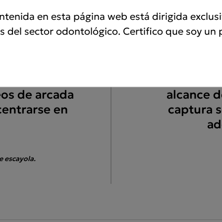
ntenida en esta página web está dirigida exclu
s del sector odontológico. Certifico que soy un 
o
Control
mostrado de
Los dos b
ada,* el IS
forma intuit
os de arcada
alcance de
centrarse en
captura s
ad
e escayola.