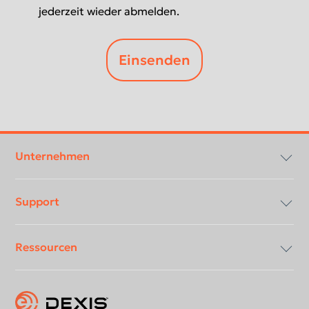
jederzeit wieder abmelden.
Footer
menu
Unternehmen
Support
Über DEXIS
Ressourcen
Compliance & Transparenz
Download-Center
Karriere
Bedienungsanleitungen
Blog