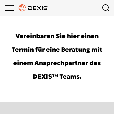
Main
Top
menu
menu
PRODUKTE
Kontaktieren Sie uns
Produkte
Vereinbaren Sie hier einen
Deutschland
SUPPORT
Extraorale Bildgebung
Termin für eine Beratung mit
UNTERNEHMEN
Intraorales Röntgen
einem Ansprechpartner des
DEXIS™ Teams.
DEXIS ACADEMY
Intraorales Scannen
Software