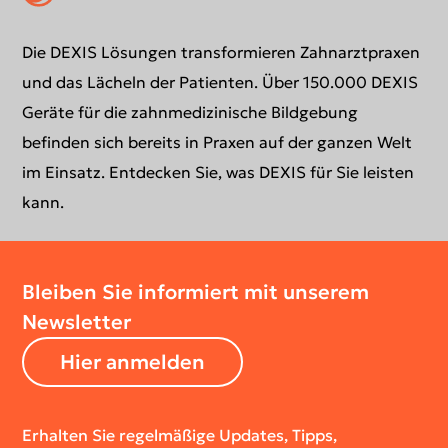
Supportanfrage
Veranstaltungen
Die DEXIS Lösungen transformieren Zahnarztpraxen
und das Lächeln der Patienten. Über 150.000 DEXIS
Kontaktieren
Geräte für die zahnmedizinische Bildgebung
befinden sich bereits in Praxen auf der ganzen Welt
im Einsatz. Entdecken Sie, was DEXIS für Sie leisten
kann.
Bleiben Sie informiert mit unserem
Newsletter
Hier anmelden
Erhalten Sie regelmäßige Updates, Tipps,